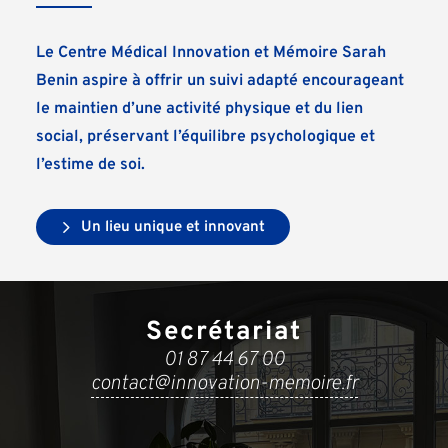
Le Centre Médical Innovation et Mémoire Sarah
Benin aspire à offrir un suivi adapté encourageant
le maintien d’une activité physique et du lien
social, préservant l’équilibre psychologique et
l’estime de soi.
Un lieu unique et innovant
Secrétariat
01 87 44 67 00
contact@innovation-memoire.fr