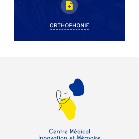

ORTHOPHONIE